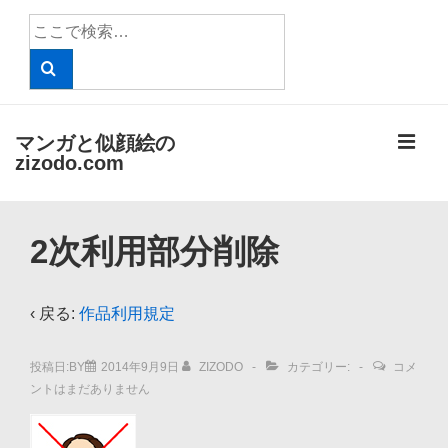
↓
検
メ
索
イ
対
象:
ン
コ
メ
マンガと似顔絵の
ン
zizodo.com
テ
ニ
ン
メ
ツ
ュ
2次利用部分削除
イ
へ
ン
ー
ス
ナ
‹ 戻る:
作品利用規定
キ
ビ
ッ
投稿日:BY
2014年9月9日
ZIZODO
カテゴリー:
コメ
ゲ
プ
ントはまだありません
ー
シ