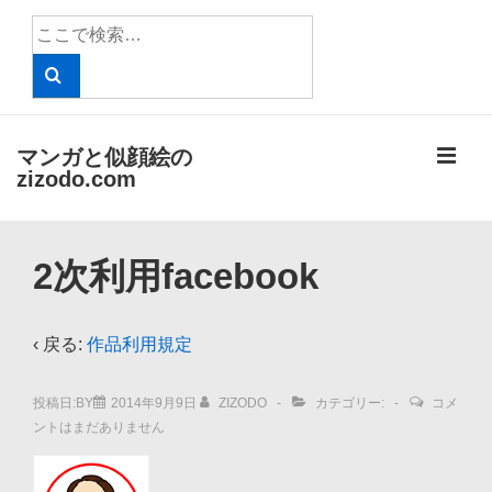
↓
検
メ
索
イ
対
象:
ン
コ
メ
マンガと似顔絵の
ン
zizodo.com
テ
ニ
ン
メ
ツ
ュ
2次利用facebook
イ
へ
ン
ー
ス
ナ
‹ 戻る:
作品利用規定
キ
ビ
ッ
投稿日:BY
2014年9月9日
ZIZODO
カテゴリー:
コメ
ゲ
プ
ントはまだありません
ー
シ