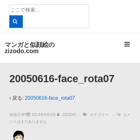
↓
検
メ
索
イ
対
象:
ン
コ
メ
マンガと似顔絵の
ン
zizodo.com
テ
ニ
ン
メ
ツ
ュ
20050616-face_rota07
イ
へ
ン
ー
ス
ナ
‹ 戻る:
20050616-face_rota07
キ
ビ
ッ
投稿日:BY
2014年9月3日
ZIZODO
カテゴリー:
コメ
ゲ
プ
ントはまだありません
ー
シ