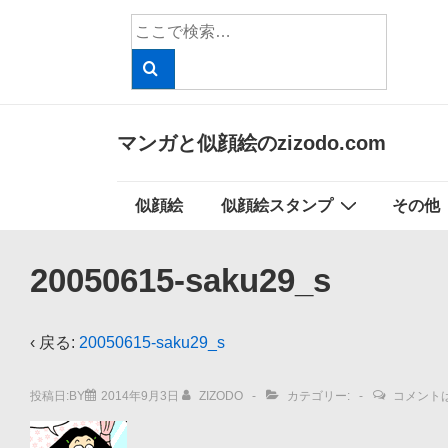
↓
検
メ
索
イ
対
象:
ン
コ
マンガと似顔絵のzizodo.com
ン
テ
メ
似顔絵
似顔絵スタンプ
その他
ン
イ
ツ
ン
へ
20050615-saku29_s
ナ
ス
ビ
キ
‹ 戻る:
20050615-saku29_s
ッ
ゲ
プ
ー
投稿日:BY
2014年9月3日
ZIZODO
カテゴリー:
コメント
シ