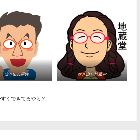
吹き出し男性
吹き出し地蔵堂
やすくできてるやら？