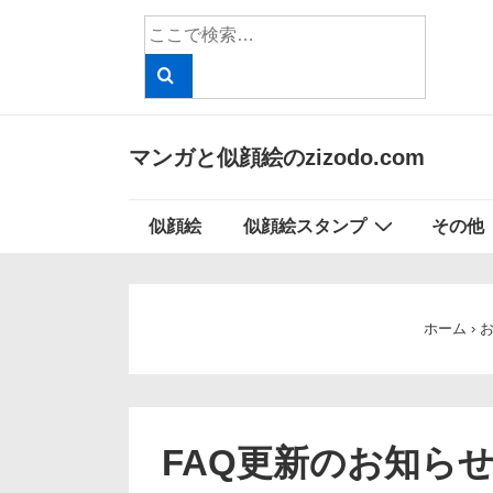
↓
検
メ
索
イ
対
象:
ン
コ
マンガと似顔絵のzizodo.com
ン
テ
メ
似顔絵
似顔絵スタンプ
その他
ン
イ
ツ
ン
へ
ナ
ス
ホーム
›
ビ
キ
ッ
ゲ
プ
ー
FAQ更新のお知ら
シ