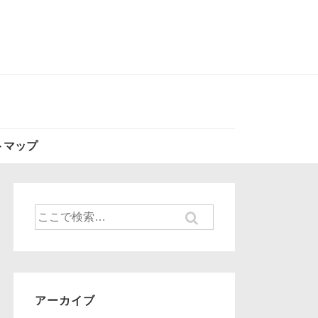
トマップ
検
索
対
象:
アーカイブ