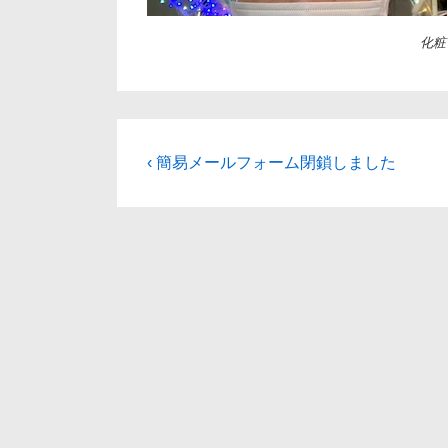
化粧
投
前
‹ 簡易メールフォーム閉鎖しました
の
稿
投
ナ
稿:
ビ
ゲ
ー
シ
ョ
ン