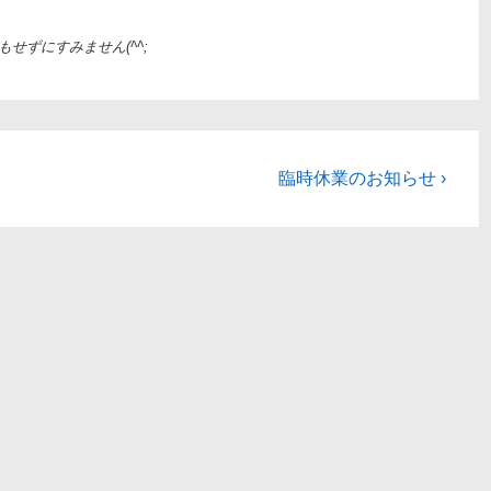
もせずにすみません(^^;
次
臨時休業のお知らせ ›
の
投
稿: