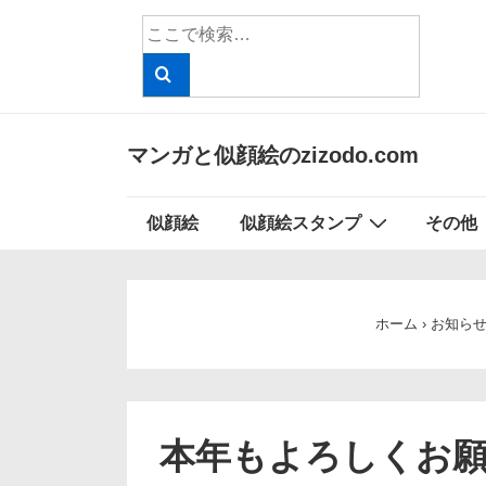
↓
検
メ
索
イ
対
象:
ン
コ
マンガと似顔絵のzizodo.com
ン
テ
メ
似顔絵
似顔絵スタンプ
その他
ン
イ
ツ
ン
へ
ナ
ス
ホーム
›
お知ら
ビ
キ
ッ
ゲ
プ
ー
本年もよろしくお
シ