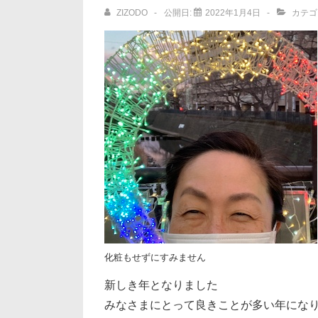
ョ
ZIZODO
公開日:
2022年1月4日
カテゴ
ン
化粧もせずにすみません
新しき年となりました
みなさまにとって良きことが多い年にな