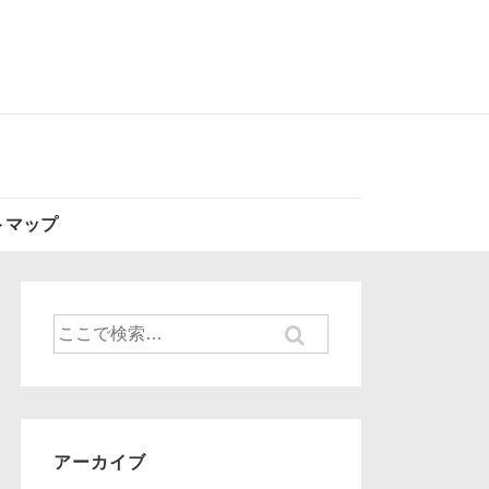
トマップ
検
索
対
象:
アーカイブ