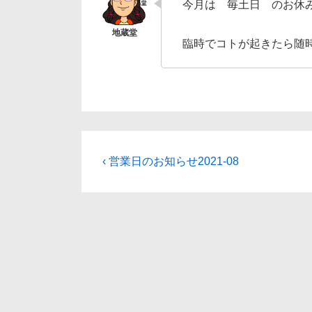
今月は 毎土日 のお休
臨時でコトが起きたら随
投
前
‹ 営業日のお知らせ2021-08
の
稿
投
ナ
稿:
ビ
ゲ
ー
シ