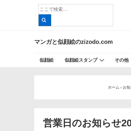
↓
検
メ
索
イ
対
象:
ン
コ
マンガと似顔絵のzizodo.com
ン
テ
メ
似顔絵
似顔絵スタンプ
その他
ン
イ
ツ
ン
へ
ナ
ス
ホーム
›
お知
ビ
キ
ッ
ゲ
プ
ー
営業日のお知らせ202
シ