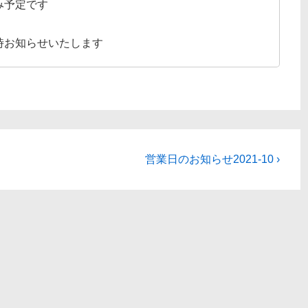
み予定です
時お知らせいたします
次
営業日のお知らせ2021-10 ›
の
投
稿: