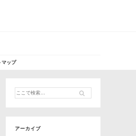
トマップ
検
索
対
象:
アーカイブ