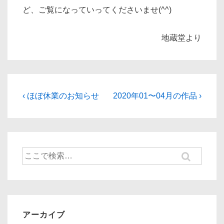
ど、ご覧になっていってくださいませ(^^)
地蔵堂より
投
前
次
‹ ほぼ休業のお知らせ
2020年01〜04月の作品 ›
の
の
稿
投
投
ナ
稿:
稿:
ビ
検
ゲ
索
ー
対
象:
シ
ョ
アーカイブ