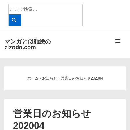
↓
検
メ
索
イ
対
象:
ン
コ
メ
マンガと似顔絵の
ン
zizodo.com
テ
ニ
ン
メ
ツ
ュ
イ
へ
ホーム
›
お知らせ
›
営業日のお知らせ202004
ン
ー
ス
ナ
キ
ビ
ッ
ゲ
プ
営業日のお知らせ
ー
202004
シ