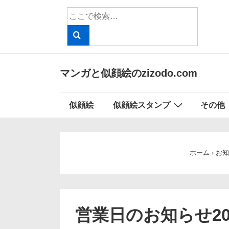
↓
検
メ
索
イ
対
象:
ン
コ
マンガと似顔絵のzizodo.com
ン
テ
メ
似顔絵
似顔絵スタンプ
その他
ン
イ
ツ
ン
へ
ナ
ス
ホーム
›
お知
ビ
キ
ッ
ゲ
プ
ー
営業日のお知らせ201
シ