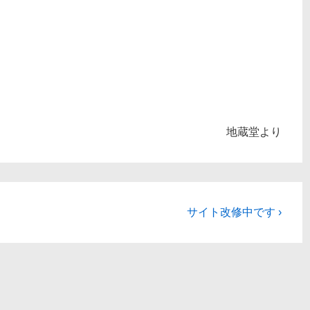
。
地蔵堂より
次
サイト改修中です ›
の
投
稿: