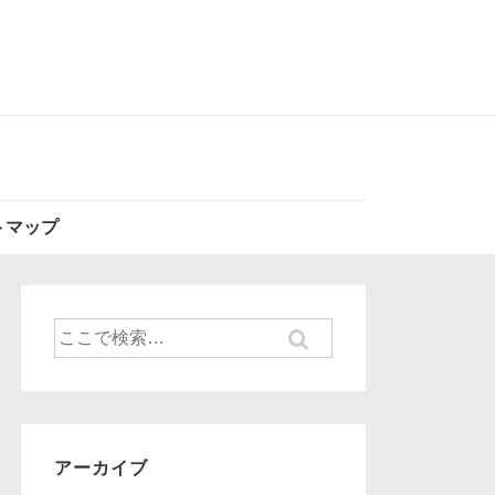
トマップ
検
索
対
象:
アーカイブ