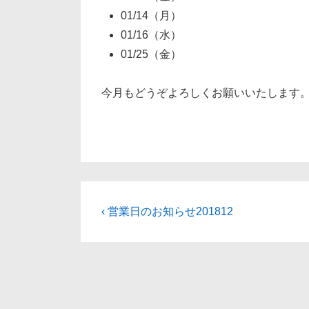
01/14（月）
01/16（水）
01/25（金）
今月もどうぞよろしくお願いいたします
投
前
‹ 営業日のお知らせ201812
の
稿
投
ナ
稿:
ビ
ゲ