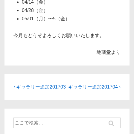
04/14（金）
04/28（金）
05/01（月）〜5（金）
今月もどうぞよろしくお願いいたします。
地蔵堂より
投
前
次
‹ ギャラリー追加201703
ギャラリー追加201704 ›
の
の
稿
投
投
ナ
稿:
稿:
ビ
検
ゲ
索
対