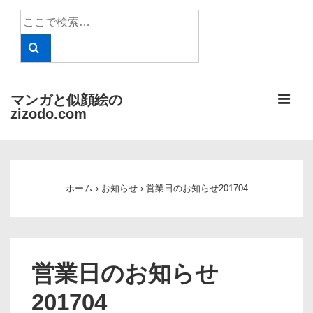
↓
検
メ
索
イ
対
象:
ン
コ
メ
マンガと似顔絵の
ン
zizodo.com
テ
ニ
ン
メ
ツ
ュ
イ
へ
ホーム
›
お知らせ
›
営業日のお知らせ201704
ン
ー
ス
ナ
キ
ビ
ッ
ゲ
プ
営業日のお知らせ
ー
201704
シ