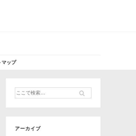
トマップ
検
索
対
象:
アーカイブ