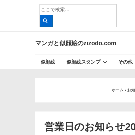
↓
検
メ
索
イ
対
象:
ン
コ
マンガと似顔絵のzizodo.com
ン
テ
メ
似顔絵
似顔絵スタンプ
その他
ン
イ
ツ
ン
へ
ナ
ス
ホーム
›
お知
ビ
キ
ッ
ゲ
プ
ー
営業日のお知らせ201
シ