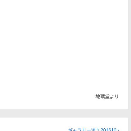
地蔵堂より
次
ギャラリー追加201610 ›