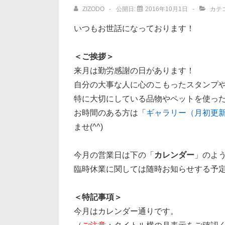
ョ
ZIZODO
公開日:
2016年10月1日
カテ
ン
いつもお世話になっております！
＜ご挨拶＞
来月は勤労感謝の日があります！
自分の大事な人に心のこもったスタンプ
特に大切にしている品物やペットを使っ
お時間のある方は「
ギャラリー（月初更
ませ(^^)
今月の営業日は下の「
カレンダー
」のよ
臨時休業に関しては随時お知らせする予
＜特記事項＞
今月はカレンダー通りです。