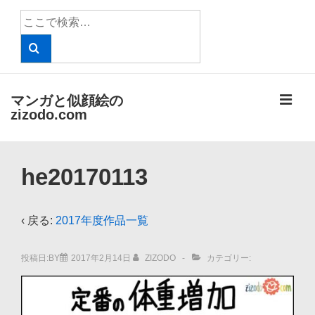
↓
検
メ
索
イ
対
象:
ン
コ
メ
マンガと似顔絵の
ン
zizodo.com
テ
ニ
ン
メ
ツ
ュ
he20170113
イ
へ
ン
ー
ス
ナ
‹ 戻る:
2017年度作品一覧
キ
ビ
ッ
投稿日:BY
2017年2月14日
ZIZODO
カテゴリー:
ゲ
プ
ー
シ