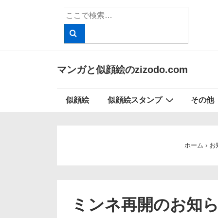
↓
検
メ
索
イ
対
象:
ン
コ
マンガと似顔絵のzizodo.com
ン
テ
メ
似顔絵
似顔絵スタンプ
その他
ン
イ
ツ
ン
へ
ナ
ス
ホーム
›
お
ビ
キ
ッ
ゲ
プ
ー
ミンネ再開のお知
シ