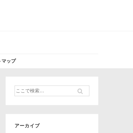
トマップ
検
索
対
象:
アーカイブ