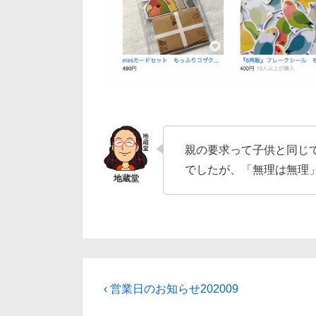
親の要求って子供と同じ
でしたが、「無理は無理
投
前
‹ 営業日のお知らせ202009
の
稿