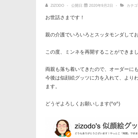
ョ
ZIZODO
公開日:
2020年9月2日
カテゴ
ン
お世話さまです！
親の介護でいろいろとスッタモンダして
この度、ミンネを再開することができま
両親も落ち着いてきたので、オーダーに
今後は似顔絵グッツに力を入れて、より
ます。
どうぞよろしくお願いします(^o^)