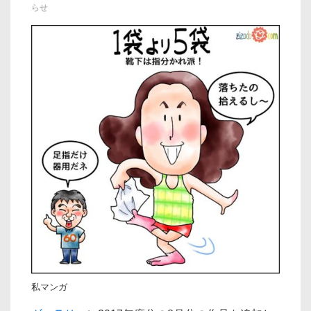
らせ
ョ
ン
私マンガ