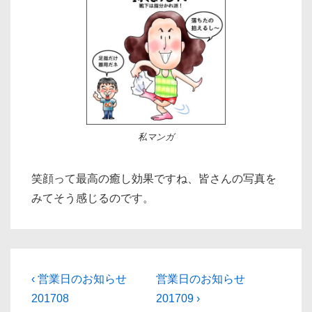
私マンガ
笑顔って最高の癒し効果ですね、皆さんの写真を
みてそう感じるのです。
投
前
次
‹ 営業日のお知らせ
営業日のお知らせ
の
の
稿
201708
201709 ›