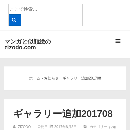
↓
検
メ
索
イ
対
象:
ン
コ
メ
マンガと似顔絵の
ン
zizodo.com
テ
ニ
ン
メ
ツ
ュ
イ
へ
ホーム
›
お知らせ
›
ギャラリー追加201708
ン
ー
ス
ナ
キ
ビ
ッ
ゲ
プ
ギャラリー追加201708
ー
シ
ZIZODO
公開日:
2017年8月8日
カテゴリー:
お知