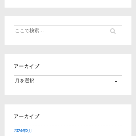
投
投
ナ
稿:
稿:
ビ
ゲ
検
ー
索
対
シ
象:
ョ
ン
アーカイブ
ア
ー
カ
イ
ブ
アーカイブ
2024年3月