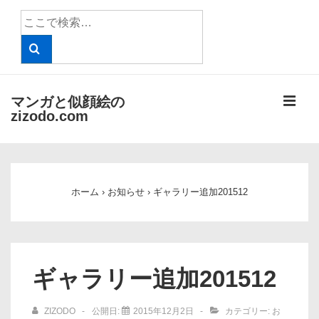
↓
検
メ
索
イ
対
象:
ン
コ
メ
マンガと似顔絵の
ン
zizodo.com
テ
ニ
ン
メ
ツ
ュ
イ
へ
ホーム
›
お知らせ
›
ギャラリー追加201512
ン
ー
ス
ナ
キ
ビ
ッ
ゲ
プ
ギャラリー追加201512
ー
シ
ZIZODO
公開日:
2015年12月2日
カテゴリー:
お