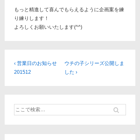
もっと精進して喜んでもらえるように企画案を練
り練りします！
よろしくお願いいたします(^^)
投
前
次
‹ 営業日のお知らせ
ウチの子シリーズ公開しま
の
の
稿
201512
した ›
投
投
ナ
稿:
稿:
ビ
ゲ
検
ー
索
対
シ
象:
ョ