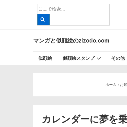
↓
検
メ
索
イ
対
象:
ン
コ
マンガと似顔絵のzizodo.com
ン
テ
メ
似顔絵
似顔絵スタンプ
その他
ン
イ
ツ
ン
へ
ナ
ス
ホーム
›
お
ビ
キ
ッ
ゲ
プ
ー
カレンダーに夢を
シ