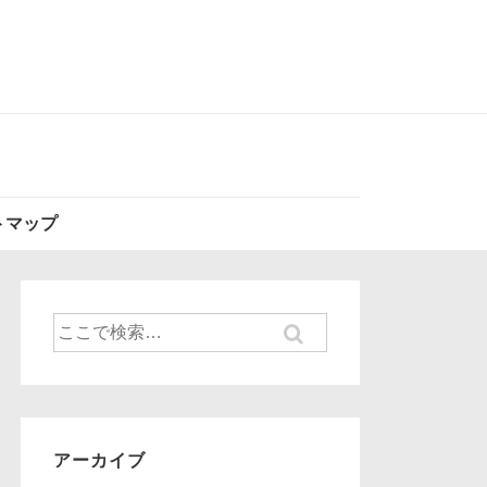
トマップ
検
索
対
象:
アーカイブ