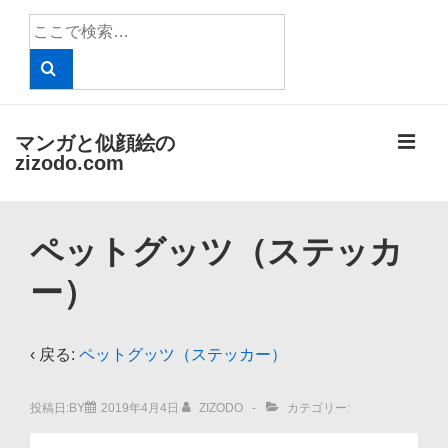
↓
検
メ
索
イ
対
象:
ン
コ
メ
マンガと似顔絵の
ン
zizodo.com
テ
ニ
ン
メ
ツ
ュ
ペットグッツ（ステッカ
イ
へ
ン
ー）
ー
ス
ナ
キ
ビ
ッ
‹ 戻る:
ペットグッツ（ステッカー）
ゲ
プ
ー
投稿日:BY
2019年4月4日
ZIZODO
カテゴリー:
シ