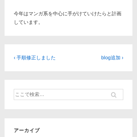
今年はマンガ系を中心に手がけていけたらと計画
しています。
投
前
次
‹ 手順修正しました
blog追加 ›
の
の
稿
投
投
ナ
稿:
稿:
ビ
検
ゲ
索
ー
対
象:
シ
ョ
アーカイブ
ン