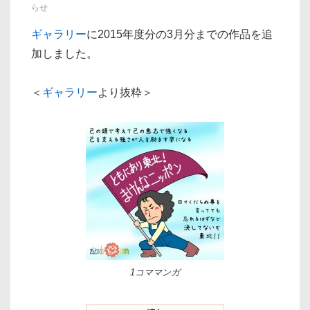
らせ
ョ
ギャラリー
に2015年度分の3月分までの作品を追
ン
加しました。
＜
ギャラリー
より抜粋＞
1コママンガ