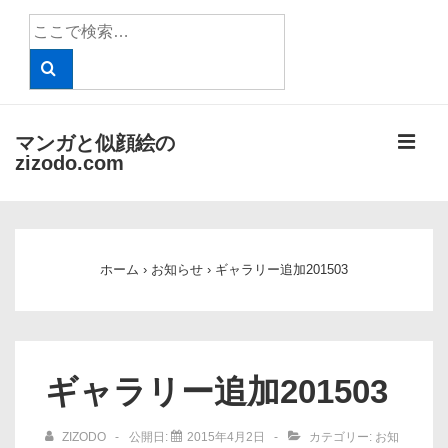
↓
検
メ
索
イ
対
象:
ン
コ
メ
マンガと似顔絵の
ン
zizodo.com
テ
ニ
ン
メ
ツ
ュ
イ
へ
ホーム
›
お知らせ
›
ギャラリー追加201503
ン
ー
ス
ナ
キ
ビ
ッ
ゲ
プ
ギャラリー追加201503
ー
シ
ZIZODO
公開日:
2015年4月2日
カテゴリー:
お知